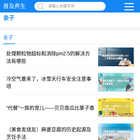
普及养生
请输入关键字词
亲子
亲子
处理颗粒物超标和消除pm2.5的解决方
法有哪些
冷空气要来了，冰雪天行车安全注意事
项
“代餐”一族的宠儿——贝贝南瓜比栗子香
（美食发烧友）麻婆豆腐的历史起源及
烹饪手法