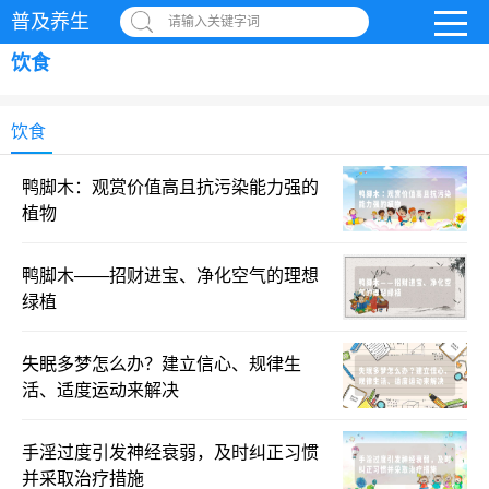
普及养生
请输入关键字词
饮食
饮食
鸭脚木：观赏价值高且抗污染能力强的
植物
鸭脚木——招财进宝、净化空气的理想
绿植
失眠多梦怎么办？建立信心、规律生
活、适度运动来解决
手淫过度引发神经衰弱，及时纠正习惯
并采取治疗措施