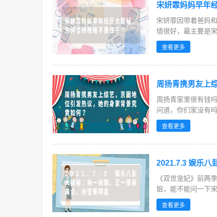
宋妍霏妈妈早年
宋妍霏因带着爸妈
情很好，最主要是宋
查看更多
周扬青携男友上
周扬青家里很有钱
问道，你们家没有
称，周...
查看更多
2021.7.3 
《双世宠妃》前两
姐，能不能问一下宋
查看更多