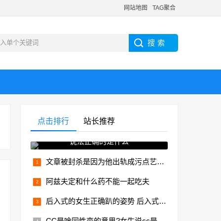
网站地图
TAG聚合
点击排行
站长推荐
使用中医药防治糖尿病并发症
说法正确的是什么
文章被封杀是因为他出轨成污点艺人，文章现状落魄
阿兹夫定和什么药不能一起吃夫
后入式的女生正确趴的姿势 后入式女孩的标准姿势
CC是啥同性恋的意思?女生说cc是什么意思