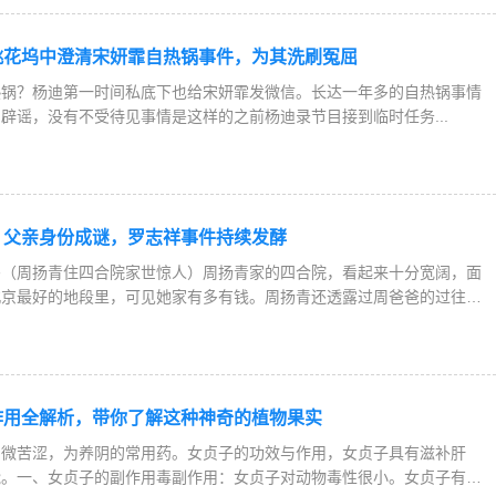
桃花坞中澄清宋妍霏自热锅事件，为其洗刷冤屈
热锅？杨迪第一时间私底下也给宋妍霏发微信。长达一年多的自热锅事情
辟谣，没有不受待见事情是这样的之前杨迪录节目接到临时任务...
，父亲身份成谜，罗志祥事件持续发酵
吗（周扬青住四合院家世惊人）周扬青家的四合院，看起来十分宽阔，面
北京最好的地段里，可见她家有多有钱。周扬青还透露过周爸爸的过往经
作用全解析，带你了解这种神奇的植物果实
、微苦涩，为养阴的常用药。女贞子的功效与作用，女贞子具有滋补肝
能。一、女贞子的副作用毒副作用：女贞子对动物毒性很小。女贞子有很