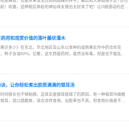
经是舞者，但是从来没见过妈妈跳舞的样子。最后和大表姐挽手走T台也
起！哇塞，这种相互奔赴的神仙母女情也太好哭了吧！让O姐感动的还...
有药用和观赏价值的落叶藤状灌木
野果识多少》在东北、华北地区及山东以本种的成熟果实作中药合欢花
，种子含油50%。记着，这东西是药材，虽然没有毒，但是也不能乱用
秘诀，让你轻松煮出胶质满满的银耳汤
的时间很长也不够粘稠，这其实是银耳挑错了的原因，有一种银耳叫做脆
的银耳，其口感脆爽，适合凉拌食用，出胶率也不高，但食用价值差不