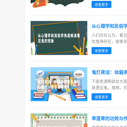
弱...
查看更多
从心理学和民俗
人们往往认为，看
信鬼神存在，或者非
查看更多
鬼灯夜话：体弱
下面老酒啊就给大
易遇见鬼。鬼啊，可
查看更多
旱莲草的功效与