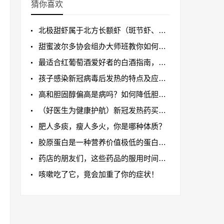
猜你喜欢
北极甜虾属于北方长额虾（斑节虾、雪蟹、龙虾）
甜蜜波尔多协会组办大师班教你如何酿制甜白葡萄酒
最适合红葡萄酒爱好者的白酒指南，你知道吗？
孩子感染新冠病毒后发热的特点及应对方法
高和胆固醇偏高是病吗？如何降低胆固醇？看这里
（好医生为健康护航）新冠发热药买不来怎么办？
肥人多痰，瘦人多火，你是哪种体质？
胶原蛋白是一种营养价值极低的蛋白质！
药店的朋友们，这些药品的服用时间你知道吗？
咳嗽吃了它，竟会加重了你的症状！