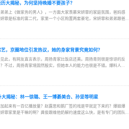
经历大揭秘，为何坚持晚婚不要孩子？
和弟弟上《做家务的男人》，一方面大家羡慕宋妍霏的家庭氛围，爸妈感
妍霏是标准的富二代，家里一个小区购置两套豪宅，宋妍霏和弟弟跟爸...
综艺，京圈地位引发热议，她的身家背景究竟如何？
吗见此，有网友直言表示，周扬青家比饭店还美。周扬青则很是惊讶的反
吗？不过，周扬青家境固然殷实，但她本人的能力也很是不错。爆料人
娱乐八卦大揭秘：林一徐璐、王一博綦美合、孙坚等明星
季加起来有一百亿播放量？赵露思和鹅厂签的戏是早就定下来的？爆姐爆
妍霏家里是干嘛的啊？龚俊跟维他奶解约速度这么快，是有专门的团队...