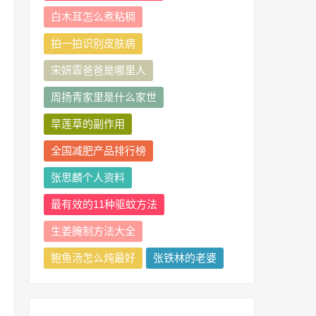
白木耳怎么煮粘稠
拍一拍识别皮肤病
宋妍霏爸爸是哪里人
周扬青家里是什么家世
旱莲草的副作用
全国减肥产品排行榜
张思麟个人资料
最有效的11种驱蚊方法
生姜腌制方法大全
鲍鱼汤怎么炖最好
张铁林的老婆