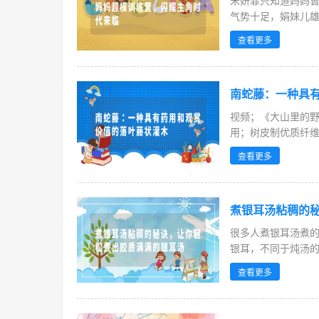
宋妍霏只知道妈妈曾
气势十足，娟妹儿雄
查看更多
南蛇藤：一种具
视频；《大山里的
用；树皮制优质纤维
啊。...
查看更多
煮银耳汤粘稠的
很多人煮银耳汤煮
银耳，不同于炖汤
多，面对...
查看更多