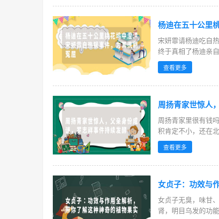
杨迪在五十公里
宋妍霏请杨迪吃自
终于真相了杨迪亲自
查看更多
周扬青家世惊人
周扬青家里很有钱
积肯定不小，还在
历...
查看更多
女贞子：功效与
女贞子无臭，味甘
肾，明目乌发的功