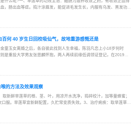
是什么呢?一、旱莲草的功效主治：鳢肠为滋养收敛之药，有收敛止血排
血，肠出血等症。捣汁涂眉发，能促进毛发生长，内服有乌发、黑发功...
白百何 40 岁生日回校吸仙气，故地重游感慨还是
金童玉女离婚之后，各自彼此找到人生幸福，陈羽凡恋上小18岁何时
则是重投大学男友张思麟怀抱，两人再续前缘低调领证登记，在2019年
白喉的方法及效果观察
：取新鲜旱莲草的根、茎、叶，用凉开水洗净，捣碎绞汁，加等量蜂蜜；
分4次口服。旱莲草宜新鲜配置，久贮常变质失效。3、治疗痢疾：取旱莲草4