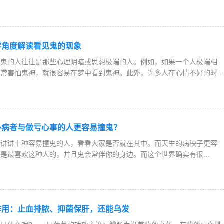
学角度解读看见鬼的现象
见鬼的人往往是那些心理阴暗或思想极端的人。例如，如果一个人极端相
常害怕鬼神，就很容易在梦中看到鬼神。此外，许多人在心情不好的时...
多病者与做亏心事的人更容易撞鬼？
家讲讲十种容易撞鬼的人，看看大家是否就在其中。而天生的病秧子更容
是最喜欢这种人的，并且鬼会常伴你的身边。而这个世界确实有很...
作用：止血排脓、抑菌保肝，还能乌发