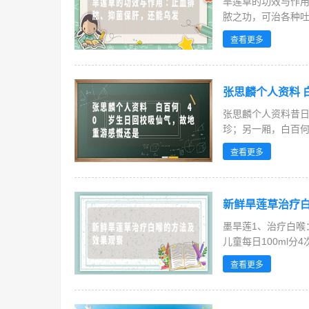
旱莲草的功效与作用
脓之功，可治各种吐
查看更多
张思麟个人资料 
张思麟个人资料昔日
珍；另一厢，白百何
前后...
查看更多
新鲜旱莲草治疗
墨旱莲1、治疗白喉
儿童每日100ml
两，...
查看更多