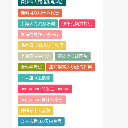
律师情人韩语版电视剧
糖粉可以用什么代替
上海人力资源培训
伊莱克斯搅拌机
罗马葡萄多少钱一斤
毛冬青叶的功效与作用
上海葱油饼培训
眼皮上长疣图片
金融学考试
康乃馨茶的功效与作用
一号店网上购物
angryabout的发音_angrya
angryabout是什么意思
种植牙十大品牌
亲人去世100天内禁忌