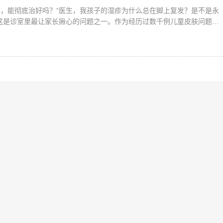
，能彻底治好吗？“医生，我孩子的湿疹为什么总在脚上复发？是不是永
这是诊室里最让家长揪心的问题之一。作为经历过数千例儿童皮肤问题的