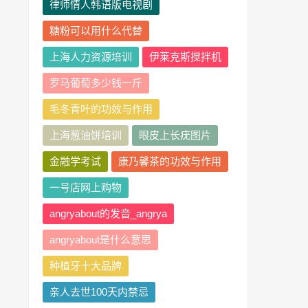
律师情人韩语版电视剧
糖粉可以用什么代替
上海人力资源培训
伊莱克斯搅拌机
罗马葡萄多少钱一斤
毛冬青叶的功效与作用
上海葱油饼培训
眼皮上长疣图片
金融学考试
康乃馨茶的功效与作用
一号店网上购物
angryabout的发音_angrya
angryabout是什么意思
种植牙十大品牌
亲人去世100天内禁忌