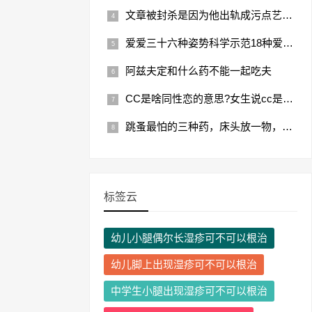
文章被封杀是因为他出轨成污点艺人，文章现状落魄
爱爱三十六种姿势科学示范18种爱爱姿势、真人图解
阿兹夫定和什么药不能一起吃夫
CC是啥同性恋的意思?女生说cc是什么意思
跳蚤最怕的三种药，床头放一物，让你少生病！
标签云
幼儿小腿偶尔长湿疹可不可以根治
幼儿脚上出现湿疹可不可以根治
中学生小腿出现湿疹可不可以根治