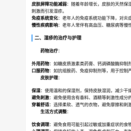
皮肤屏障功能减弱
：随着年龄增长，皮肤的天然保
刺激而引发湿疹。
免疫系统变化
：老年人的免疫系统功能下降，对炎
慢性疾病影响
：老年人常伴有高血压、糖尿病等慢
二、湿疹的治疗与护理
药物治疗
：
外用药物
：如糖皮质激素类药膏、钙调磷酸酶抑制
口服药物
：如抗组胺药、免疫抑制剂等，用于控制
皮肤护理
：
保湿
：使用温和的保湿剂，保持皮肤湿润，减少干
避免刺激
：避免使用含有香料、酒精等刺激性成分
穿着舒适
：选择柔软、透气的衣物，避免摩擦和刺
生活方式调整
：
饮食调理
：避免食用可能引起过敏或加重症状的食