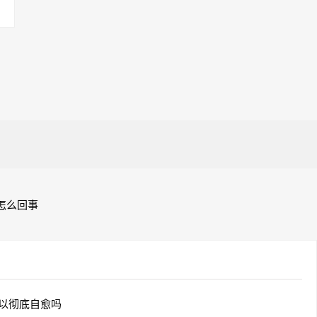
怎么回事
以彻底自愈吗