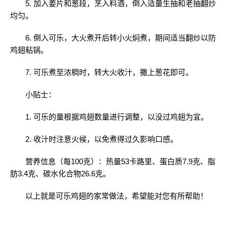
5. 加入姜片和葱段，烹入料酒，倒入适量生抽和老抽翻炒
均匀。
6. 倒入可乐，大火煮开后转小火焖煮，期间适当翻炒以防
鸡翅粘锅。
7. 可乐煮至浓稠时，转大火收汁，撒上葱花即可。
小贴士：
1. 可乐的量根据鸡翅数量进行调整，以没过鸡翅为宜。
2. 收汁时注意火候，以免煮得过久影响口感。
营养信息（每100克）：热量53卡路里、蛋白质7.9克、脂
肪3.4克、碳水化合物26.6克。
以上就是可乐鸡翅的家常做法，希望能对您有所帮助！