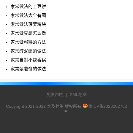
家常做法的土豆饼
家常做法大全有图
家常做法菠萝鸡块
家常做豆腐怎么做
家常做蛋糕的方法
家常醉泥螺的做法
家常自制不辣香锅
家常紫薯饼的做法
免责声明
|
XML地图
Copyright 2021-2022 普及养生 版权所有
渝ICP备2023002762
号