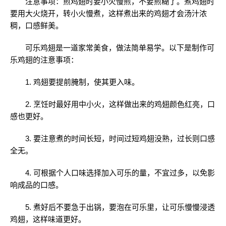
注意事项：煎鸡翅时要小火慢煎，不要煎糊了。煮鸡翅时
要用大火烧开，转小火慢煮，这样煮出来的鸡翅才会汤汁浓
稠，口感鲜美。
可乐鸡翅是一道家常美食，做法简单易学。以下是制作可
乐鸡翅的注意事项：
1. 鸡翅要提前腌制，使其更入味。
2. 烹饪时最好用中小火，这样做出来的鸡翅颜色红亮，口
感也更好。
3. 要注意煮的时间长短，时间过短鸡翅没熟，过长则口感
全无。
4. 可根据个人口味选择加入可乐的量，不宜过多，以免影
响成品的口感。
5. 煮好后不要急于出锅，要泡在可乐里，让可乐慢慢浸透
鸡翅，这样味道更好。