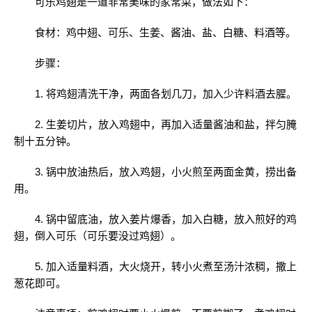
可乐鸡翅是一道非常美味的家常菜，做法如下：
食材：鸡中翅、可乐、生姜、酱油、盐、白糖、料酒等。
步骤：
1. 将鸡翅清洗干净，两面各划几刀，加入少许料酒去腥。
2. 生姜切片，放入鸡翅中，再加入适量酱油和盐，拌匀腌
制十五分钟。
3. 锅中放油热后，放入鸡翅，小火煎至两面金黄，捞出备
用。
4. 锅中留底油，放入姜片爆香，加入白糖，放入煎好的鸡
翅，倒入可乐（可乐要没过鸡翅）。
5. 加入适量料酒，大火烧开，转小火煮至汤汁浓稠，撒上
葱花即可。