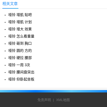
相关文章
哑铃 增肌 贴吧
哑铃 增肌 计划
哑铃 增大 效果
哑铃 怎么看重量
哑铃 砸到 胸口
哑铃 圆的 方的
哑铃 硬拉 腰部
哑铃 一周 3次
哑铃 腰间盘突出
哑铃 仰卧起坐板
免责声明
|
XML地图