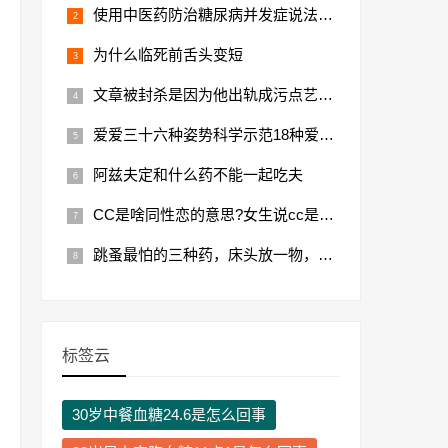
使用中医药防治糖尿病并发症说法正确的是什么
为什么临死前舌头变短
文章被封杀是因为他出轨成污点艺人，文章现状落魄
爱爱三十六种姿势科学示范18种爱爱姿势、真人图解
阿兹夫定和什么药不能一起吃夫
CC是啥同性恋的意思?女生说cc是什么意思
跳蚤最怕的三种药，床头放一物，让你少生病！
标签云
30岁中餐血糖24.6是怎么回事