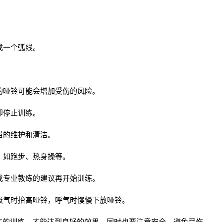
成一个弧线。
重的哑铃可能会增加受伤的风险。
即停止训练。
当的维护和清洁。
动，如跑步、热身操等。
生或专业教练的建议再开始训练。
，吸气时抬高哑铃，呼气时慢慢下放哑铃。
注的训练，才能达到良好的效果。同时也要注意安全，避免受伤。