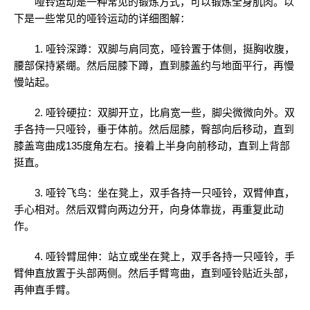
哑铃运动是一种常见的锻炼方式，可以锻炼全身肌肉。以
下是一些常见的哑铃运动的详细图解：
1. 哑铃深蹲：双脚与肩同宽，哑铃置于体侧，挺胸收腹，
腰部保持紧绷。然后屈膝下蹲，直到膝盖约与地面平行，再慢
慢站起。
2. 哑铃硬拉：双脚开立，比肩宽一些，脚尖微微向外。双
手各持一只哑铃，垂于体前。然后屈膝，臀部向后移动，直到
膝盖弯曲成135度角左右。接着上半身向前移动，直到上背部
挺直。
3. 哑铃飞鸟：坐在凳上，双手各持一只哑铃，双臂伸直，
手心相对。然后双臂向两边分开，向身体靠拢，再重复此动
作。
4. 哑铃臂屈伸：站立或坐在凳上，双手各持一只哑铃，手
臂伸直放置于头部两侧。然后手臂弯曲，直到哑铃贴近头部，
再伸直手臂。