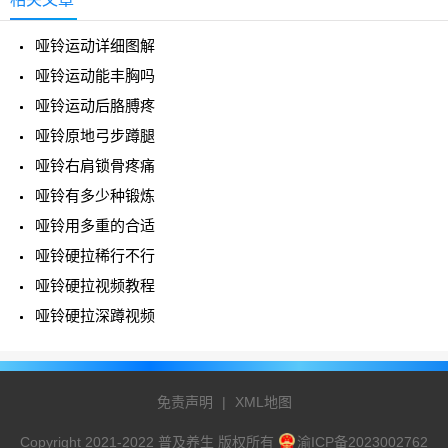
哑铃运动详细图解
哑铃运动能丰胸吗
哑铃运动后胳膊疼
哑铃原地弓步蹲腿
哑铃右肩锁骨疼痛
哑铃有多少种锻炼
哑铃用多重的合适
哑铃硬拉稀行不行
哑铃硬拉视频教程
哑铃硬拉深蹲视频
免责声明
|
XML地图
Copyright 2021-2022 普及养生 版权所有
渝ICP备2023002762